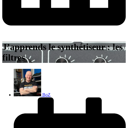
J’apprends le synthétiseur : les
filtres
BoZ